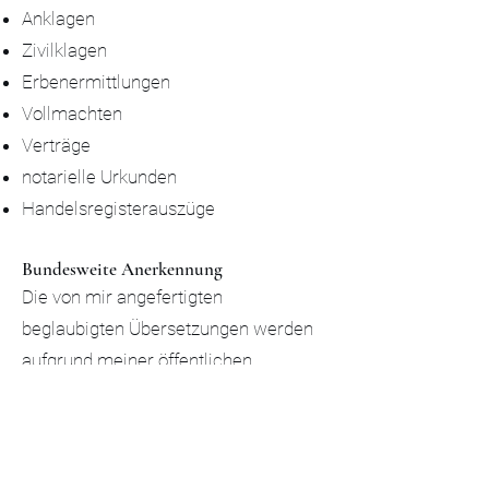
Anklagen
Zivilklagen
Erbenermittlungen
Vollmachten
Verträge
notarielle Urkunden
Handelsregisterauszüge
Bundesweite Anerkennung
Die von mir angefertigten
beglaubigten Übersetzungen werden
aufgrund meiner öffentlichen
Bestellung und allgemeinen
Beeidigung bundesweit anerkannt.
So einfach funktioniert die Beauftragung