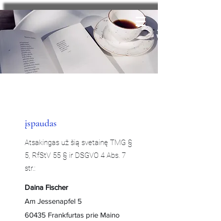
įspaudas
Atsakingas už šią svetainę TMG §
5, RfStV 55 § ir DSGVO 4 Abs. 7
str.:
Daina Fischer
Am Jessenapfel 5
60435 Frankfurtas prie Maino