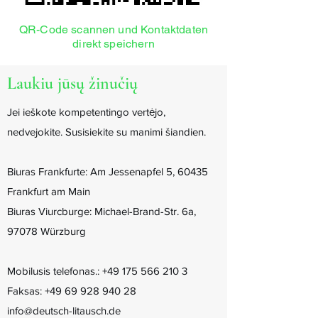
QR-Code scannen und Kontaktdaten
direkt speichern
Laukiu jūsų žinučių
Jei ieškote kompetentingo vertėjo,
nedvejokite. Susisiekite su manimi šiandien.
Biuras Frankfurte: Am Jessenapfel 5, 60435
Frankfurt am Main
Biuras Viurcburge: Michael-Brand-Str. 6a,
97078 Würzburg
Mobilusis telefonas.:
+49 175 566 210 3
Faksas:
+49 69 928 940 28
info@deutsch-litausch.de